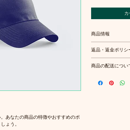
カ
商品情報
商品の詳細を入力し
返品・返金ポリシ
明に加え、商品の特
しましょう。
返品・返金ポリシー
商品の配送につい
満足しなかった場合
の手順などを説明し
配送地域、料金、所
顧客からの信頼を獲
する情報を入力して
だけます。
とで顧客からの信頼
いただけます。
い。あなたの商品の特徴やおすすめのポ
ましょう。